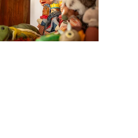
Probatorische Sitzungen
Die Entscheidung, welche Form der Psychotherapie
geeignet ist und mit wem, kann in bis zu 6
Probesitzungen gefällt werden. Die Durchführung
dieser Vorabgespräche soll beiden Seiten dazu
dienen, die Notwendigkeit und Form der
Psychotherapie, aber auch die Möglichkeit der
gemeinsamen Arbeit zu klären.
Ablauf der Behandlung